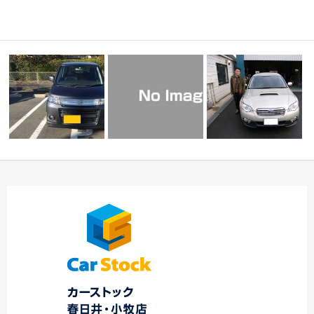
☆Ｙ様 ワゴンＲステ
ィングレー ご納
本日のご納車！！！中
☆★G様 アウトバック御
車！…
川店
納車！！★
ﾑ