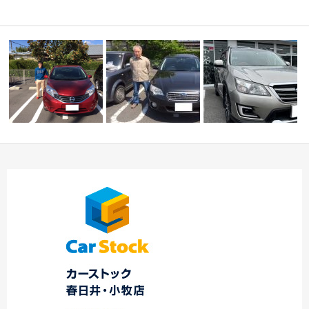
☆Ｏ様 日産 ノー
ト Ｓ様 エクシー
☆本日のご納車☆ 春
ご納車4台ありがとうご
ガ …
日井店
ざいます。☆スバル…