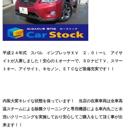
平成２４年式 スバル インプレッサＸＶ ２．０ｉーＬ アイサ
イトが入庫しました！安心の１オーナーで、ＳＤナビＴＶ、スマー
トキー、アイサイト、キセノン、ＥＴＣなど装備充実です！！
内装大変キレイな状態を保っています！ 当店の在庫車両は全車高
温スチームによる除菌クリーニングと専用機器による車内丸ごと水
洗いクリーニングを実施しており安心してご購入をして頂く事が出
来ます！！