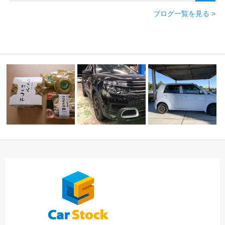
ブログ一覧を見る >
自社名変＆車検★スバ
☆★N様 エクシーガ御納
シトロエンC５ タイヤ
ル・マツダ車専門店
車！！★☆
交換等 中川・港店…
…