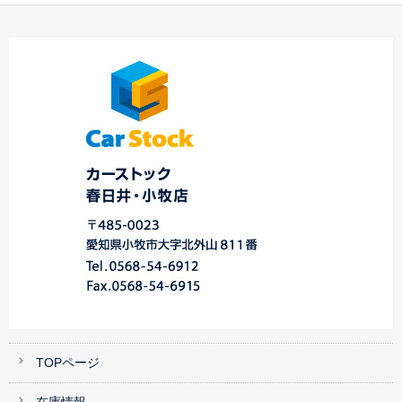
ハイラックスサーフと
☆平成２５年式 スバ
アウトドアへレッツ
Y様 アテンザワゴン
ル インプレッサＸ
ゴ…
ご納車☆マツダ車専…
Ｖ…
TOPページ