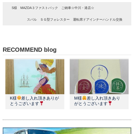
S様 MAZDA３ファストバック ご納車☆中川・港店☆
スバル ＳＧ型フォレスター 運転席ドアインナーハンドル交換
RECOMMEND blog
K様
差し入れ頂きありが
M様
差し入れ頂きあり
とうございます
がとうございます