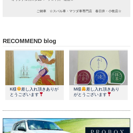
ご納車 ☆スバル車・マツダ車専門店 春日井・小牧店☆
RECOMMEND blog
K様
差し入れ頂きありが
M様
差し入れ頂きあり
とうございます
がとうございます