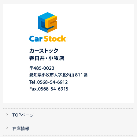
Ｏ様 エクシーガクロ
春
☆ Ａ様 アウトバッ
スオーバー７ ご納
デモカーカスタム開
ク 御納車！！ ☆
車…
始 中川・港店
TOPページ
在庫情報