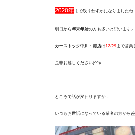
2020年
まで
残りわずか
になりましたね
明日から
年末年始
の方も多いと思います♪
カーストック中川・港店
は
12/29
まで営業
是非お越しください(^^)/
ところで話が変わりますが…
いつもお世話になっている業者の方から
差