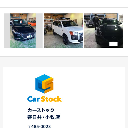
登録報告＆差し入れあ
りがとうございま
Y様プロボックスご納車
本日のご納車☆中川店
す！…
☆中川・港店☆
☆