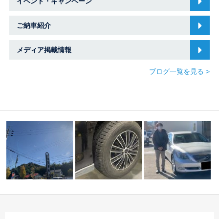
イベント・キャンペーン
ご納車紹介
メディア掲載情報
ブログ一覧を見る >
関警察＆郡上警察＆岐
スタッドレスタイヤ交
ご納車のご紹介 ☆マ
阜陸事★スバル・マ
換 ☆スバル車専門
ツダ車専門店☆中川・