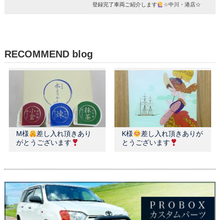
登録完了車両ご紹介します
☆中川・港店☆
RECOMMEND blog
M様
差し入れ頂きあり
K様
差し入れ頂きありが
がとうございます
とうございます