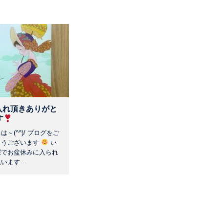
入れ頂きありがと
す
～(^^)/ プログをご
とうございます
い
暇でお盆休みに入られ
思います…