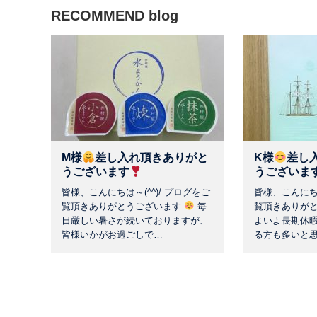
RECOMMEND blog
M様
差し入れ頂きありがと
K様
差し
うございます
うございま
皆様、こんにちは～(^^)/ プログをご
皆様、こんにちは
覧頂きありがとうございます
毎
覧頂きありが
日厳しい暑さが続いておりますが、
よいよ長期休
皆様いかがお過ごしで…
る方も多いと