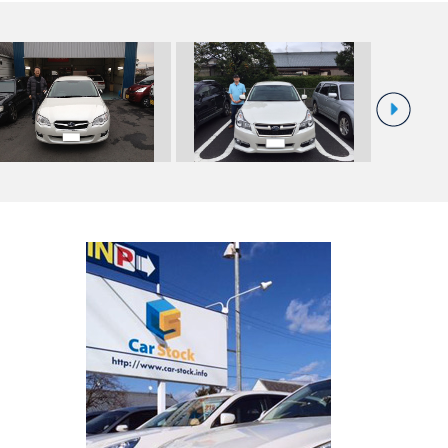
★Ｎ様 レガシーツーリングワ
☆Ｙ様 スバル レガシィツーリ
平成30年式 
ン 御納…
ングワゴン…
ッ…