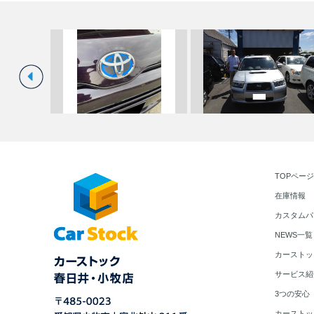
サ 御納
160系プロボックス エンブレム
☆★ Ｓ様 フォレスター 御
TOPページ
塗装 中…
車！！★☆…
在庫情報
カスタムパ
NEWS一覧
カーストッ
サービス紹
3つの安心
カーストッ