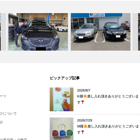
納
☆本日のご納車☆ 春日井・小牧
☆
ピックアップ記事
本日のご納車☆中川・港店☆
店
ゴ
2026/8/7
ーツ
K様
差し入れ頂きありがとうございま
す
クについて
2026/7/29
介
M様
差し入れ頂きありがとうございま
す
ク春日井・小牧店