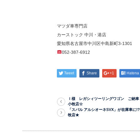
マツダ車専門店
カーストック 中川・港店
愛知県名古屋市中川区中島新町3-1301
052-387-6912
Tweet
Share
+1
Hatena
Ｉ様 レガシィツーリングワゴン ご納車
小牧店☆
「スバル アルシオーネSVX」が在庫車に!
牧店★