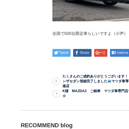
全国で500台限定車らしいですよ（小声）
Tweet
Share
+1
Hatena
たくさんのご成約ありがとうございます！
ンザセダン登録完了しました
マツダ車専
港店
K様 MAZDA2 ご納車 マツダ車専門
☆
RECOMMEND blog