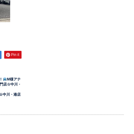
Pin it
！
M様アテ
門店☆中川・
店☆中川・港店