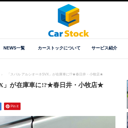
NEWS一覧
カーストックについて
サービス紹介
「スバル アルシオーネSVX」が在庫車に!?★春日井・小牧店★
X」が在庫車に!?★春日井・小牧店★
Pin it