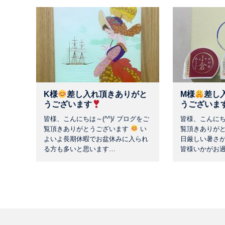
K様
差し入れ頂きありがと
M様
差し
うございます
うございま
皆様、こんにちは～(^^)/ プログをご
皆様、こんにちは
覧頂きありがとうございます
い
覧頂きありが
よいよ長期休暇でお盆休みに入られ
日厳しい暑さ
る方も多いと思います…
皆様いかがお