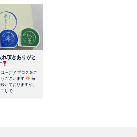
入れ頂きありがと
す
～(^^)/ プログをご
とうございます
毎
が続いておりますが、
過ごしで…