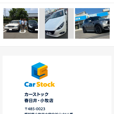
三河登録（アクセラス
ドイツ車 ミニクロス
☆ K様 レガシィツー
ポーツ）☆中川・港
オーバー！
リングワゴン 御納…
店…
…