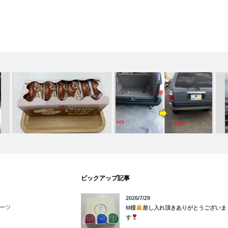
う
M様
差し入れ頂きありがとうご
サーフバンパー取替 中川・港
ピックアップ記事
ざいます
…
店
小牧
2026/7/29
ーツ
M様
差し入れ頂きありがとうございま
す