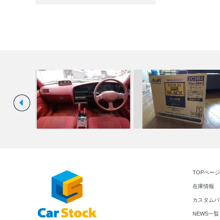
希少な130ハイラックスサーフ入
☆いつもありがと
TOPページ
川店
庫！ …
ございます…
在庫情報
カスタムパ
NEWS一覧