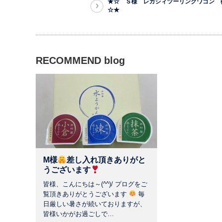
★☆ Ｓ様 レガシィツーリングワゴン
☆★
RECOMMEND blog
M様
差し入れ頂きありがと
うございます
皆様、こんにちは～(^^)/ プログをご
覧頂きありがとうございます
毎
日厳しい暑さが続いておりますが、
皆様いかがお過ごしで…