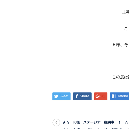
上
こ
Ｈ様、そ
この度は
Tweet
Share
+1
Hatena
★☆ Ｋ様 ステージア 御納車！！ ☆