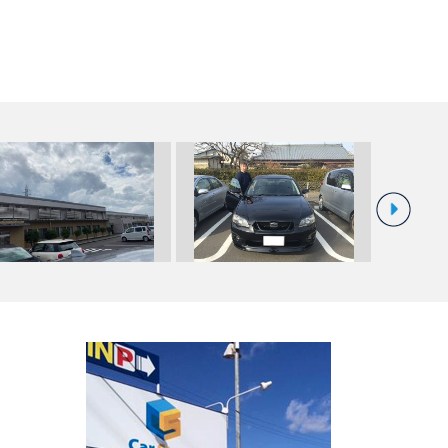
☆Ｉ様・Ｈ様 レガシィツーリン
登録(ｱｸｾﾗｽﾎﾟｰﾂ)＆車庫証明…
グワゴン …
今日のご納