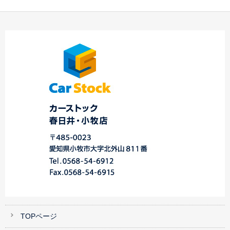
☆Ｓ様 レガシィツー
☆ 差し入れを頂きま
AUTO機能付いてま
リングワゴン ご納
した ☆ 春日井・
す！！☆中川・港店
車…
小…
☆…
TOPページ