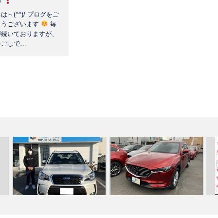
す
～(^^)/ プログをご
とうございます
毎
が続いておりますが、
過ごしで…