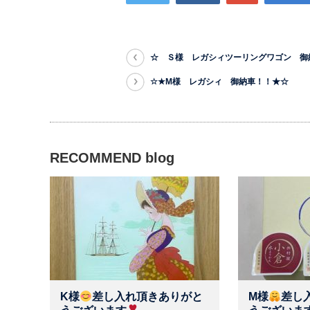
☆ Ｓ様 レガシィツーリングワゴン 御
☆★M様 レガシィ 御納車！！★☆
RECOMMEND blog
K様
差し入れ頂きありがと
M様
差し