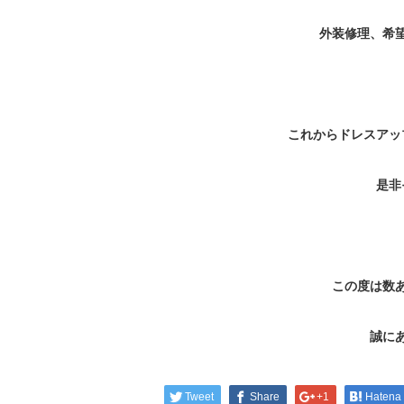
外装修理、希
これからドレスアッ
是非
この度は数
誠に
Tweet
Share
+1
Hatena