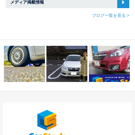
メディア掲載情報
ブログ一覧を見る >
★平成２５年式 スバ
「スバル アルシオーネ
☆I様 スバル・レガシ
ル アウトバック
SVX」が在庫車に…
ィツーリングワゴン…
２…