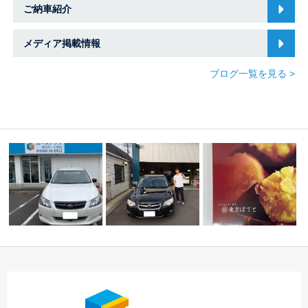
ご納車紹介
メディア掲載情報
ブログ一覧を見る >
☆ Ｈ様 エクシーガ
☆Ｔ様 スバル レガ
Ｉ様
差し入れ頂きあ
ご納車 ☆ 春日井・
シィツーリングワゴ
りがとうございます
…
ン…
…