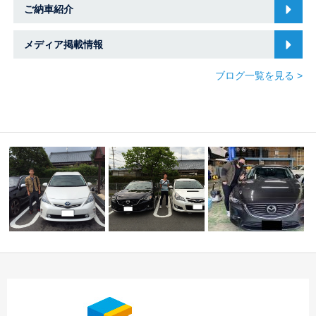
ご納車紹介
メディア掲載情報
ブログ一覧を見る >
☆Ｋ様 スバル レガ
☆今週の御納車のご紹
シィツーリングワゴ
K様 アテンザセダン
介です！！☆
ン…
ご納車☆中川・港店…