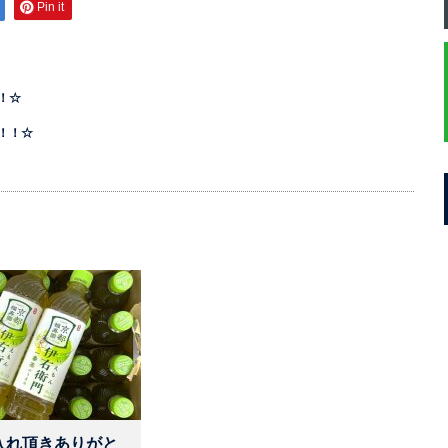
Pin it
！☆
！！☆
入れ頂きありがと