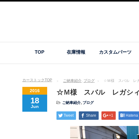
TOP
在庫情報
カスタムパーツ
カーストックTOP
ご納車紹介
,
ブログ
☆Ｍ様 スバル レ
2016
☆Ｍ様 スバル レガシ
18
ご納車紹介
,
ブログ
Jun
Tweet
Share
+1
Hatena