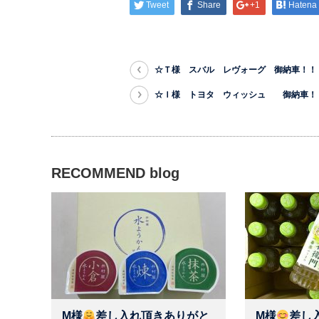
Tweet
Share
+1
Hatena
☆Ｔ様 スバル レヴォーグ 御納車！！
☆Ｉ様 トヨタ ウィッシュ 御納車！
RECOMMEND blog
M様
差し入れ頂きありがと
M様
差し