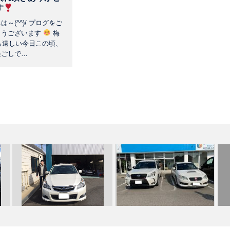
す
～(^^)/ プログをご
とうございます
梅
ち遠しい今日この頃、
過ごしで…