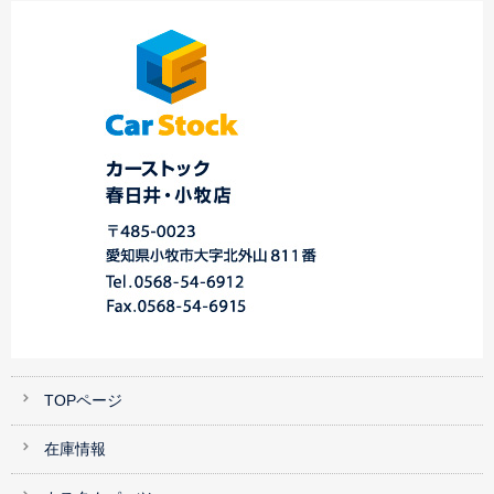
うございます♡＆豊
ーリングワゴン 御
オリジナルカスタムパ
橋…
納…
ーツ☆中川・港店☆
TOPページ
在庫情報