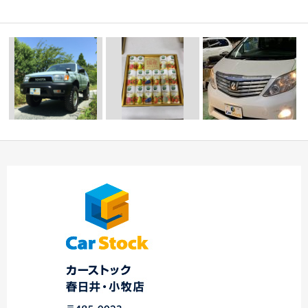
お中元
★スバル・
アルファード サイド
車両撮影！ 中川・
マツダ車専門店 春
スカート交換 後編
港店
日…
…