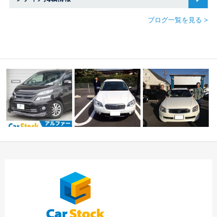
ブログ一覧を見る >
かっこいいヴェルファ
☆本日の御納車のご紹
☆★Ｈ様 ステージ
イア入庫しました！
介です！！☆
ア 御納車！！★☆