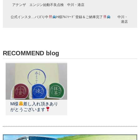
アテンザ エンジン始動不良点検 中川・港店
公式インスタ…バズり中
H様ｱﾙﾌｧｰﾄﾞ登録＆ご納車完了
中川・
港店
RECOMMEND blog
M様
差し入れ頂きあり
がとうございます