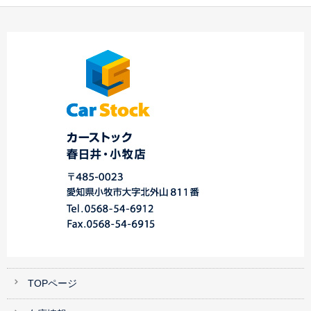
M様
差し入れ頂きあ
★平成23年式 マツ
お中元ありがとうござ
りがとうございます
ダ アクセラスポー
います
☆中川・港
…
ツ…
店…
TOPページ