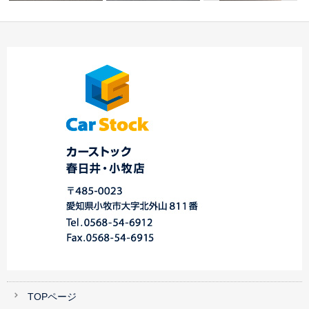
☆スバル専門店です
本日のご納車 ☆春日
オーナメント塗装！
が。。。☆
井・小牧店☆
中川・港店
TOPページ