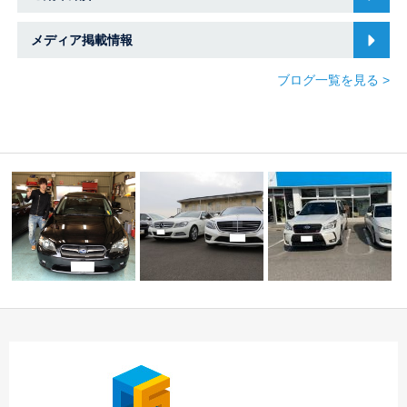
メディア掲載情報
ブログ一覧を見る >
☆ Ｋ様 レガシィツ
ーリングワゴン 御
☆スバル専門店です
☆本日のご納車☆ 春
納…
が。。。☆
日井・小牧店