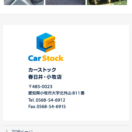
マニュアル車入庫しま
店舗前 草取り ☆中
車の調子は？？ ☆中
した!! ☆スバル車…
川・港店
川・港☆
TOPページ