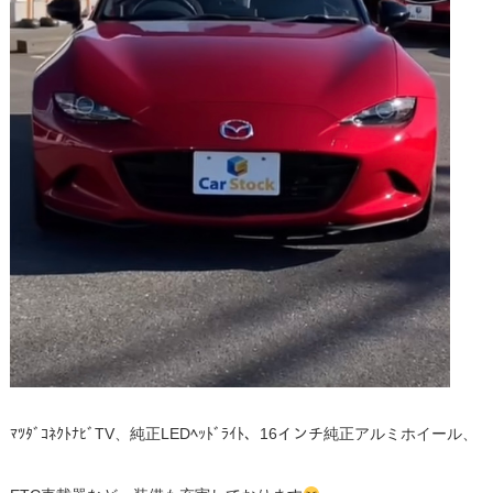
ﾏﾂﾀﾞｺﾈｸﾄﾅﾋﾞTV、純正LEDﾍｯﾄﾞﾗｲﾄ、16インチ純正アルミホイール、