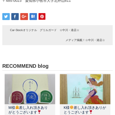
〒485-0023 愛知県小牧市大字北外山811
Car-Stockオリジナル グリルガード ☆中川・港店☆
メディア掲載！☆中川・港店☆
RECOMMEND blog
M様
差し入れ頂きあり
K様
差し入れ頂きありが
がとうございます
とうございます