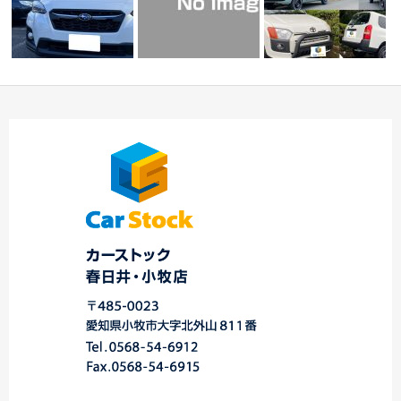
カスタムしませんか
2台ご納車 ☆スバル車
Ａ様、Ｙ様プロボ
専門店 春日井・小…
おすすめ商品のご紹介
ッ…