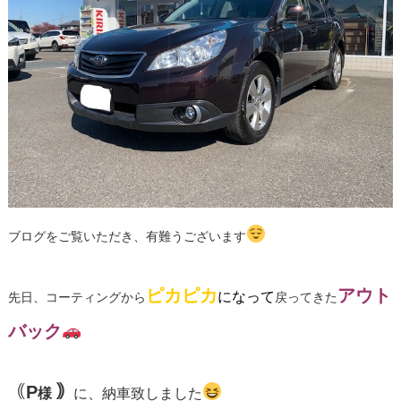
ブログをご覧いただき、有難うございます
ピカピカ
アウト
になって
先日、コーティングから
戻ってきた
バック
｟
P
｠
様
に、納車致しました