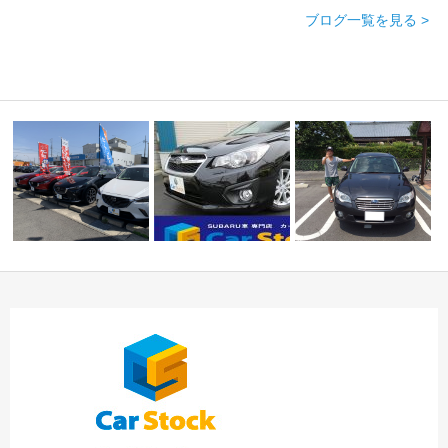
ブログ一覧を見る >
マツダ車仲間入り★ス
☆Ａ様 スバル アウ
バル・マツダ車専門
☆スバル インプレッサ
トバック 御納
店…
スポーツ ２．０ｉ…
車！！…