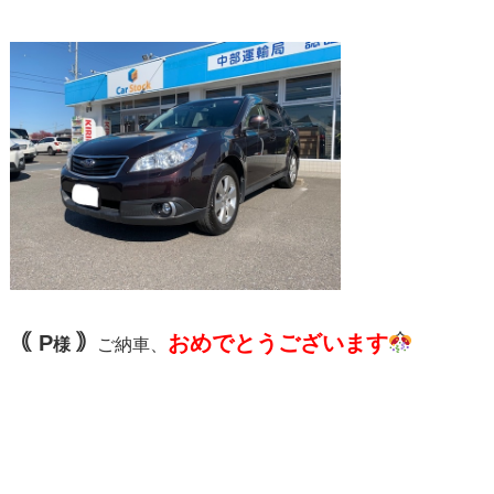
｟ P
｠
おめでとうございます
様
ご納車、