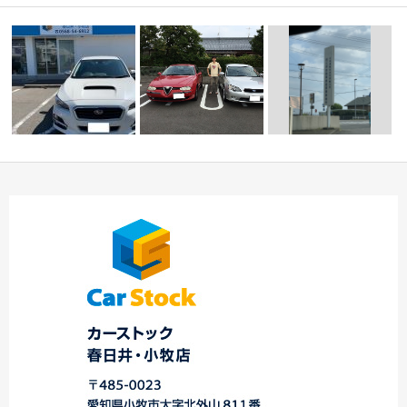
☆ Ｈ様 レガシィツ
三河登録★スバル・マ
☆本日のご納車☆ 春
ーリングワゴン 御
ツダ車専門店 春日
日井・小牧店
納…
井…