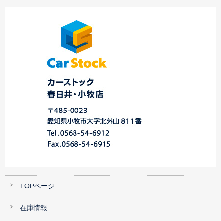
☆Ｓ様 レガシィツー
ご納車 ☆スバル車・
リングワゴン ご納
マツダ車専門店 春
Apple CarPlay①☆中
車…
日…
川・港店…
TOPページ
在庫情報