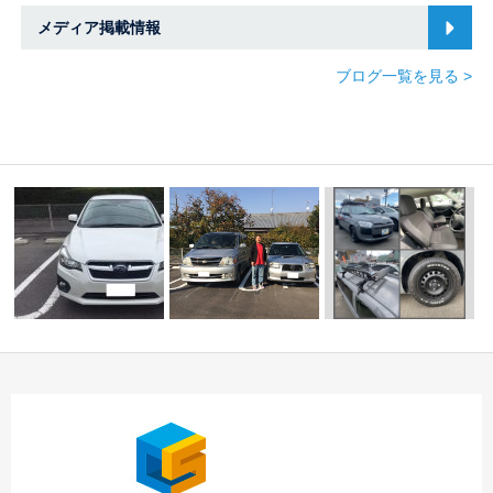
メディア掲載情報
ブログ一覧を見る >
☆Ｈ様 インプレッサ
販売車両紹介
登録完
スポーツ ご納車
☆ Ｏ様 フォレスタ
了車両紹介
中川・
春…
ー 御納車！！ ☆
港…