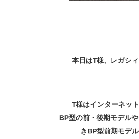
本日はT様、レガシ
T様はインターネッ
BP型の前・後期モデル
きBP型前期モデ