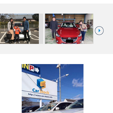
T様 プロ
納車のご案内☆
K様 デミオ ご納車☆中川・港店☆
川・港店☆