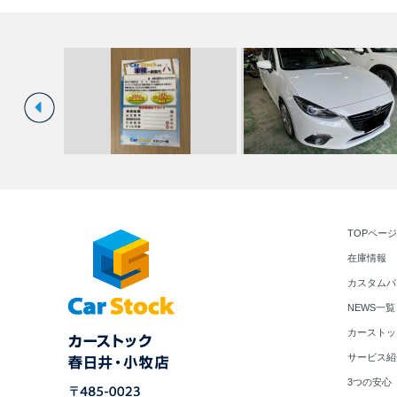
ウトバック
車検★スバル・マツダ車専門店
S様 アクセラスポーツ ご納
TOPページ
春日井・小…
☆マツダ車…
在庫情報
カスタムパ
NEWS一覧
カーストッ
サービス紹
3つの安心