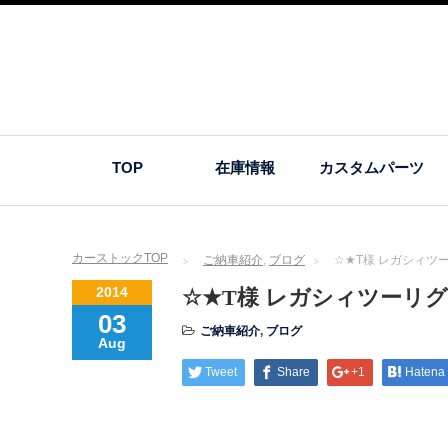
TOP
在庫情報
カスタムパーツ
カーストックTOP
ご納車紹介
,
ブログ
☆★T様 レガシィツ
2014
☆★T様 レガシィツーリ
03
ご納車紹介
,
ブログ
Aug
Tweet
Share
+1
Hatena