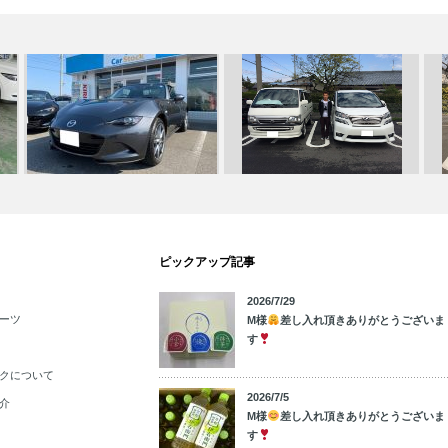
車
ご納車 ☆スバル車・マツダ車専
☆Ｈ様 トヨタ ヴェルファイ
ピックアップ記事
門店 春日…
ア 御納車…
☆
2026/7/29
ーツ
M様
差し入れ頂きありがとうございま
す
クについて
2026/7/5
介
M様
差し入れ頂きありがとうございま
す