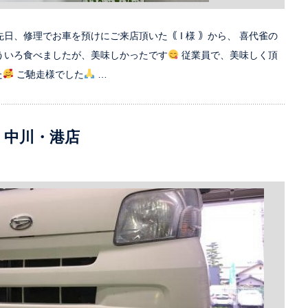
先日、修理でお車を預けにご来店頂いた｟ I 様 ｠から、 喜代雀の
ういろ食べましたが、美味しかったです
従業員で、美味しく頂
た
ご馳走様でした
…
 中川・港店