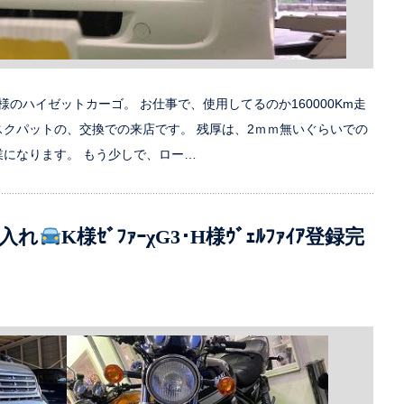
のハイゼットカーゴ。 お仕事で、使用してるのか160000Km走
スクパットの、交換での来店です。 残厚は、2ｍｍ無いぐらいでの
業になります。 もう少しで、ロー…
入れ
K様ｾﾞﾌｧｰχG3･H様ｳﾞｪﾙﾌｧｲｱ登録完