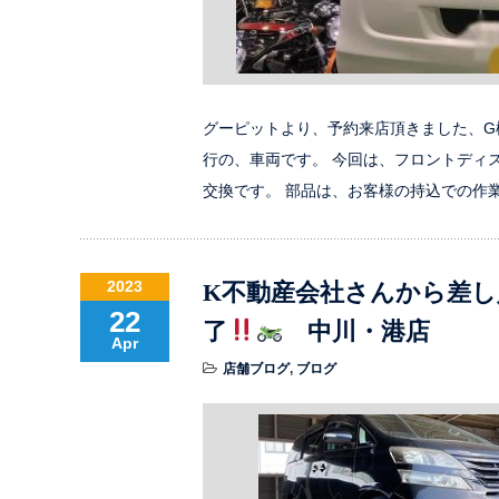
グーピットより、予約来店頂きました、G様
行の、車両です。 今回は、フロントディ
交換です。 部品は、お客様の持込での作
2023
K不動産会社さんから差し
22
了
中川・港店
Apr
店舗ブログ
,
ブログ