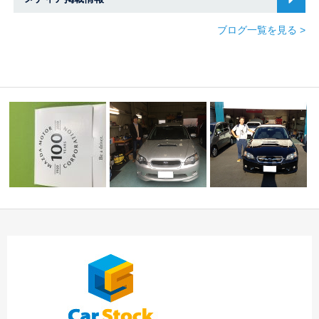
ブログ一覧を見る >
☆Ｋ様 スバル レガ
☆★Ｙ様 レガシーツ
様
マツダ100周年記念コー
シィツーリングワゴ
ーリングワゴン 御
スター☆中川・港…
ン…
納…